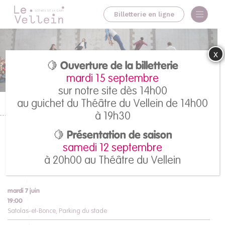
Billetterie en ligne
x
🍋 Ouverture de la billetterie
mardi 15 septembre
sur notre site dès 14h00
au guichet du Théâtre du Vellein de 14h00
Accueil
>
Tous les spectacles
>
Pulse
à 19h30
Pulse
🍋 Présentation de saison
samedi 12 septembre
Compagnie Kiaï
à 20h00 au Théâtre du Vellein
mardi 7 juin
19:00
Satolas-et-Bonce, Parking du stade