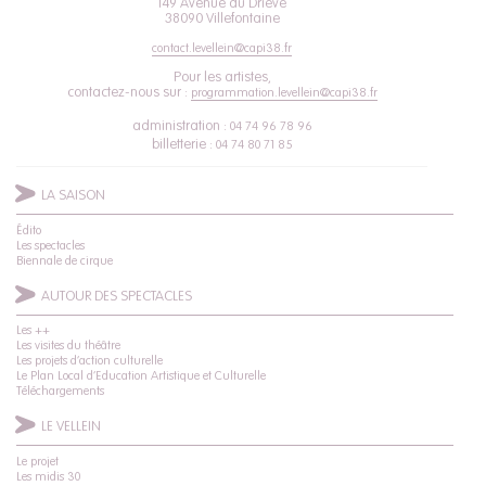
149 Avenue du Drieve
38090 Villefontaine
contact.levellein@capi38.fr
Pour les artistes,
contactez-nous sur :
programmation.levellein@capi38.fr
administration :
04 74 96 78 96
billetterie :
04 74 80 71 85
LA SAISON
Édito
Les spectacles
Biennale de cirque
AUTOUR DES SPECTACLES
Les ++
Les visites du théâtre
Les projets d’action culturelle
Le Plan Local d’Education Artistique et Culturelle
Téléchargements
LE VELLEIN
Le projet
Les midis 30