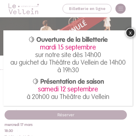
Billetterie en ligne
x
🍋 Ouverture de la billetterie
mardi 15 septembre
sur notre site dès 14h00
au guichet du Théâtre du Vellein de 14h00
Accueil
>
Tous les spectacles
>
L’OEil du cyclone
à 19h30
L’OEil du cyclone
🍋 Présentation de saison
samedi 12 septembre
Cirque Hirsute
à 20h00 au Théâtre du Vellein
Réserver
mercredi 17 mars
18:30