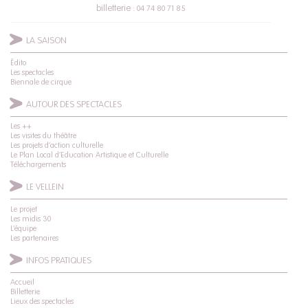
billetterie :
04 74 80 71 85
LA SAISON
Édito
Les spectacles
Biennale de cirque
AUTOUR DES SPECTACLES
Les ++
Les visites du théâtre
Les projets d’action culturelle
Le Plan Local d’Education Artistique et Culturelle
Téléchargements
LE VELLEIN
Le projet
Les midis 30
L’équipe
Les partenaires
INFOS PRATIQUES
Accueil
Billetterie
Lieux des spectacles