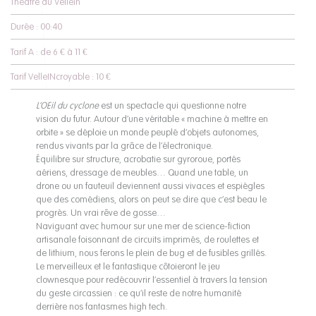
Théâtre du Vellein
Durée : 00:40
Tarif A : de 6 € à 11 €
Tarif VelleINcroyable : 10 €
L’OEil du cyclone
est un spectacle qui questionne notre
vision du futur. Autour d’une véritable « machine à mettre en
orbite » se déploie un monde peuplé d’objets autonomes,
rendus vivants par la grâce de l’électronique.
Équilibre sur structure, acrobatie sur gyroroue, portés
aériens, dressage de meubles… Quand une table, un
drone ou un fauteuil deviennent aussi vivaces et espiègles
que des comédiens, alors on peut se dire que c’est beau le
progrès. Un vrai rêve de gosse…
Naviguant avec humour sur une mer de science-fiction
artisanale foisonnant de circuits imprimés, de roulettes et
de lithium, nous ferons le plein de bug et de fusibles grillés.
Le merveilleux et le fantastique côtoieront le jeu
clownesque pour redécouvrir l’essentiel à travers la tension
du geste circassien : ce qu’il reste de notre humanité
derrière nos fantasmes high tech.