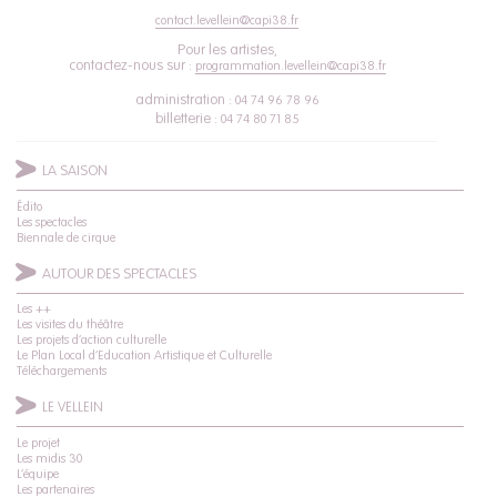
contact.levellein@capi38.fr
Pour les artistes,
contactez-nous sur :
programmation.levellein@capi38.fr
administration :
04 74 96 78 96
billetterie :
04 74 80 71 85
LA SAISON
Édito
Les spectacles
Biennale de cirque
AUTOUR DES SPECTACLES
Les ++
Les visites du théâtre
Les projets d’action culturelle
Le Plan Local d’Education Artistique et Culturelle
Téléchargements
LE VELLEIN
Le projet
Les midis 30
L’équipe
Les partenaires