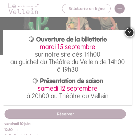
Billetterie en ligne
x
🍋 Ouverture de la billetterie
mardi 15 septembre
sur notre site dès 14h00
au guichet du Théâtre du Vellein de 14h00
Accueil
>
Tous les spectacles
>
Kälk
à 19h30
Kälk
🍋 Présentation de saison
samedi 12 septembre
Compagnie Les GüMs
à 20h00 au Théâtre du Vellein
Réserver
vendredi 10 juin
12:30