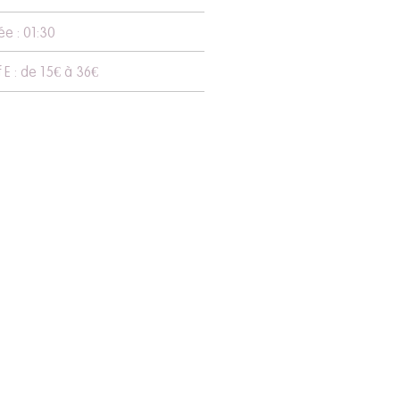
ée : 01:30
f E : de 15€ à 36€