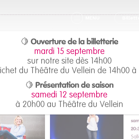
MENU
Billett
🍋 Ouverture de la billetterie
Véronique Gallo
mardi 15 septembre
sur notre site dès 14h00
ichet du Théâtre du Vellein de 14h00 à
Femme de vie
🍋 Présentation de saison
samedi 12 septembre
à 20h00 au Théâtre du Vellein
sam
20:
Sall