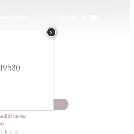
erie en ligne
x
 19h30
Réserver
edi 27 janvier
30
e de L'Isle