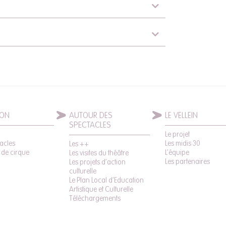
SON
AUTOUR DES
LE VELLEIN
SPECTACLES
Le projet
acles
Les midis 30
Les ++
 de cirque
L’équipe
Les visites du théâtre
Les partenaires
Les projets d’action
culturelle
Le Plan Local d’Education
Artistique et Culturelle
Téléchargements