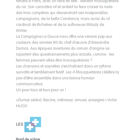
rendre à Paris, avec un rêve en tête : devenir mousquetaire
du roi. Son caractère vif et ardent lui fera croiser la route
des trois compères qui deviendront ses inséparables
compagnons, de la belle Constance, mais aussi du vil
cardinal de Richelieu et de la sulfureuse Milady de
Winter…
La Compagnie La Douce nous offre une version pop aux
couleurs des années 80 du chef d’œuvre d’Alexandre
Dumas. Aux épiques aventures du roman d’origine se
rajoutent des questionnements plus actuels, comme : les
femmes peuvent-elles être mousquetaires ?
Les chansons et saynètes s’enchaînent dans un rythme
survolté et terriblement festif.
Les 4 Mousquetaires
célèbre la
joie d’être ensemble dans une bonne humeur
communicative.
Un pour tous et tous pour un !
«Dumas séduit, fascine, intéresse, amuse, enseigne.»
Victor
HUGO
LES
Bord de scène