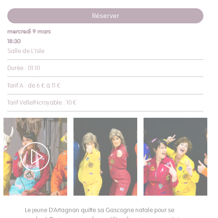
Réserver
mercredi 9 mars
18:30
Salle de L'Isle
Durée : 01:10
Tarif A : de 6 € à 11 €
Tarif VelleINcroyable : 10 €
Le jeune D’Artagnan quitte sa Gascogne natale pour se