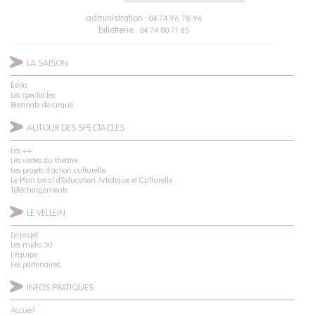
administration :
04 74 96 78 96
billetterie :
04 74 80 71 85
LA SAISON
Édito
Les spectacles
Biennale de cirque
AUTOUR DES SPECTACLES
Les ++
Les visites du théâtre
Les projets d’action culturelle
Le Plan Local d’Education Artistique et Culturelle
Téléchargements
LE VELLEIN
Le projet
Les midis 30
L’équipe
Les partenaires
INFOS PRATIQUES
Accueil