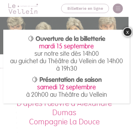
Billetterie en ligne
x
🍋 Ouverture de la billetterie
mardi 15 septembre
sur notre site dès 14h00
au guichet du Théâtre du Vellein de 14h00
Accueil
>
Tous les spectacles
>
Les 4 mousquetaires épopée pop
à 19h30
Les 4 mousquetaires
🍋 Présentation de saison
samedi 12 septembre
épopée pop
à 20h00 au Théâtre du Vellein
D’après l’œuvre d’Alexandre
Dumas
Compagnie La Douce