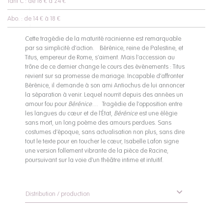
Tarif C : de 16 € à 24 €
Abo. : de 14 € à 18 €
Cette tragédie de la maturité racinienne est remarquable
par sa simplicité d’action. Bérénice, reine de Palestine, et
Titus, empereur de Rome, s’aiment. Mais l’accession au
trône de ce dernier change le cours des événements : Titus
revient sur sa promesse de mariage. Incapable d’affronter
Bérénice, il demande à son ami Antiochus de lui annoncer
la séparation à venir. Lequel nourrit depuis des années un
amour fou pour
Bérénice
… Tragédie de l’opposition entre
les langues du cœur et de l’État,
Bérénice
est une élégie
sans mort, un long poème des amours perdues. Sans
costumes d’époque, sans actualisation non plus, sans dire
tout le texte pour en toucher le cœur, Isabelle Lafon signe
une version follement vibrante de la pièce de Racine,
poursuivant sur la voie d’un théâtre intime et intuitif.
Distribution / production