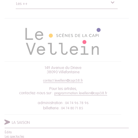
Les ++
149 Avenue du Drieve
38090 Villefontaine
contact.levellein@capi38.fr
Pour les artistes,
contactez-nous sur :
programmation.levellein@capi38.fr
administration :
04 74 96 78 96
billetterie :
04 74 80 71 85
LA SAISON
Édito
Les spectacles