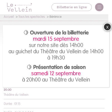
Billetterie en ligne
Accueil
>
Tous les spectacles
>
Bérénice
x
Bérénice
🍋 Ouverture de la billetterie
mardi 15 septembre
Racine / Isabelle Lafon
sur notre site dès 14h00
au guichet du Théâtre du Vellein de 14h00
à 19h30
Réserver
mardi 1 octobre
🍋 Présentation de saison
20:30
samedi 12 septembre
Théâtre du Vellein
à 20h00 au Théâtre du Vellein
mercredi 2 octobre
20:30
Théâtre du Vellein
Durée : 01:15